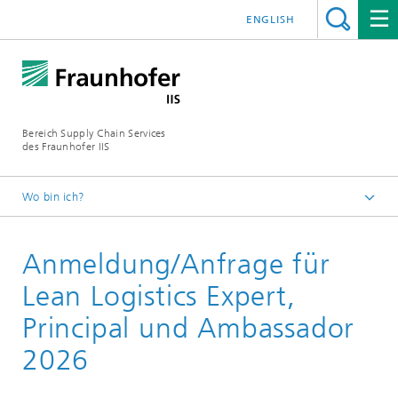
ENGLISH
Bereich Supply Chain Services
des Fraunhofer IIS
Wo bin ich?
Startseite
Anmeldung/Anfrage für
Messen & Events
Anmeldungen
Lean Logistics Expert,
Principal und Ambassador
2026