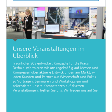
Unsere Veranstaltungen im
Überblick
Fraunhofer SCS entwickelt Konzepte für die Praxis.
Deshalb informieren wir uns regelmäßig auf Messen und
Kongressen über aktuelle Entwicklungen am Markt, wir
laden Kunden und Partner aus Wissenschaft und Politik
zu Vorträgen, Seminaren und Workshops ein und
präsentieren unsere Kompetenzen auf diversen
Veranstaltungen. Treffen Sie uns. Wir freuen uns auf Sie.