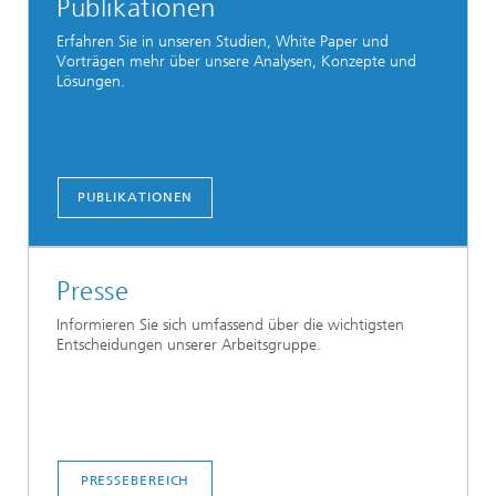
Publikationen
Erfahren Sie in unseren Studien, White Paper und
Vorträgen mehr über unsere Analysen, Konzepte und
Lösungen.
PUBLIKATIONEN
Presse
Informieren Sie sich umfassend über die wichtigsten
Entscheidungen unserer Arbeitsgruppe.
PRESSEBEREICH