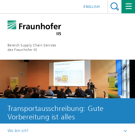
ENGLISH
Bereich Supply Chain Services
des Fraunhofer IIS
Transportausschreibung: Gute
Vorbereitung ist alles
Wo bin ich?