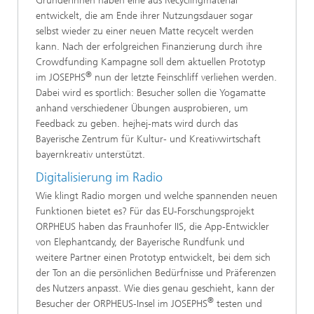
Gründerinnen haben eine aus Recyclingmaterial
entwickelt, die am Ende ihrer Nutzungsdauer sogar
selbst wieder zu einer neuen Matte recycelt werden
kann. Nach der erfolgreichen Finanzierung durch ihre
Crowdfunding Kampagne soll dem aktuellen Prototyp
®
im JOSEPHS
nun der letzte Feinschliff verliehen werden.
Dabei wird es sportlich: Besucher sollen die Yogamatte
anhand verschiedener Übungen ausprobieren, um
Feedback zu geben. hejhej-mats wird durch das
Bayerische Zentrum für Kultur- und Kreativwirtschaft
bayernkreativ unterstützt.
Digitalisierung im Radio
Wie klingt Radio morgen und welche spannenden neuen
Funktionen bietet es? Für das EU-Forschungsprojekt
ORPHEUS haben das Fraunhofer IIS, die App-Entwickler
von Elephantcandy, der Bayerische Rundfunk und
weitere Partner einen Prototyp entwickelt, bei dem sich
der Ton an die persönlichen Bedürfnisse und Präferenzen
des Nutzers anpasst. Wie dies genau geschieht, kann der
®
Besucher der ORPHEUS-Insel im JOSEPHS
testen und