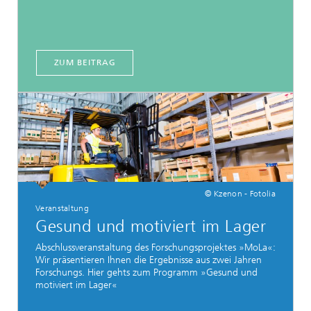
ZUM BEITRAG
© Kzenon - Fotolia
Veranstaltung
Gesund und motiviert im Lager
Abschlussveranstaltung des Forschungsprojektes »MoLa«:
Wir präsentieren Ihnen die Ergebnisse aus zwei Jahren
Forschungs. Hier gehts zum Programm »Gesund und
motiviert im Lager«