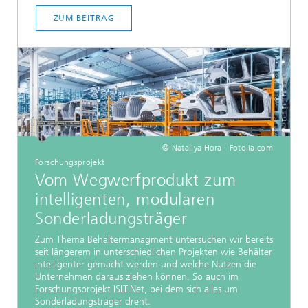
ZUM BEITRAG
© Nataliya Hora - Fotolia.com
Forschungsprojekt
Vom Wegwerfprodukt zum
intelligenten, modularen
Sonderladungsträger
Zum Thema Behältermanagment untersuchen wir bereits
seit längerem in unterschiedlichen Projekten wie Behälter
intelligenter gemacht werden und welche Nutzen die
Unternehmen daraus ziehen können. So auch im
Forschungsprojekt ISLT.Net, bei dem sich alles um
Sonderladungsträger dreht.