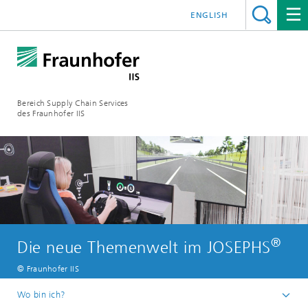
ENGLISH
Bereich Supply Chain Services
des Fraunhofer IIS
®
Die neue Themenwelt im JOSEPHS
© Fraunhofer IIS
Wo bin ich?