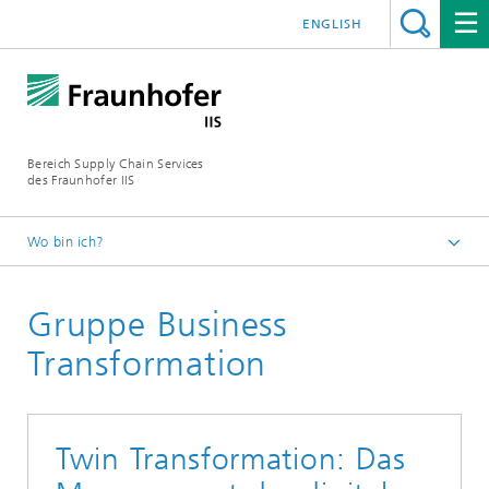
ENGLISH
Bereich Supply Chain Services
des Fraunhofer IIS
Wo bin ich?
Startseite
Gruppe Business
Über uns
Organisation und Abteilungen
Transformation
Innovation and Transformation
Twin Transformation: Das