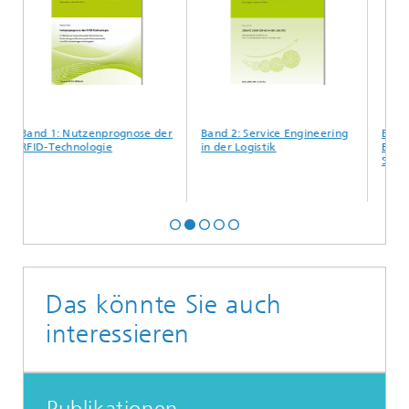
Band 1: Nutzenprognose der
Band 2: Service Engineering
Band 3
RFID-Technologie
in der Logistik
Behavio
Sector
Das könnte Sie auch
interessieren