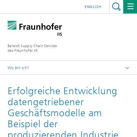
ENGLISH
Bereich Supply Chain Services
des Fraunhofer IIS
Wo bin ich?
Startseite
Erfolgreiche Entwicklung
Publikationen
Studien und White Paper
datengetriebener
Geschäftsmodelle am
Beispiel der
produzierenden Industrie