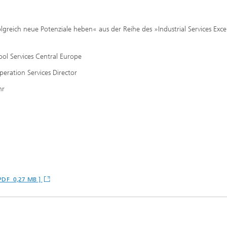
reich neue Potenziale heben« aus der Reihe des »Industrial Services Exce
ol Services Central Europe
ration Services Director
hr
[ PDF 0,27 MB ]