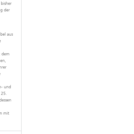
 bisher
ng der
bel aus
e
it dem
gen,
hrer
e
n- und
 25.
dessen
n mit