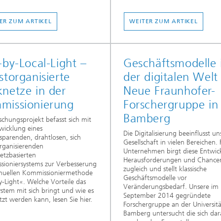
ER ZUM ARTIKEL
WEITER ZUM ARTIKEL
-by-Local-Light –
Geschäftsmodelle 
storganisierte
der digitalen Welt
netze in der
Neue Fraunhofer-
missionierung
Forschergruppe in
Bamberg
schungsprojekt befasst sich mit
wicklung eines
Die Digitalisierung beeinflusst un
sparenden, drahtlosen, sich
Gesellschaft in vielen Bereichen. 
organisierenden
Unternehmen birgt diese Entwic
etzbasierten
Herausforderungen und Chance
ioniersystems zur Verbesserung
zugleich und stellt klassische
nuellen Kommissioniermethode
Geschäftsmodelle vor
y-Light«. Welche Vorteile das
Veränderungsbedarf. Unsere im
stem mit sich bringt und wie es
September 2014 gegründete
tzt werden kann, lesen Sie hier.
Forschergruppe an der Universitä
Bamberg untersucht die sich dar