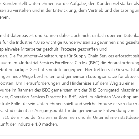
s Kunden stellt Unternehmen vor die Aufgabe, den Kunden viel stärker als
issen zu verstehen und in der Entwicklung, dem Vertrieb und der Erbringu
gehen.
nicht datenbasiert und können daher auch nicht einfach über ein Datenka
für die Industrie 4.0 so wichtige Kundenwissen zu gewinnen sind gezielt
pielsweise Mitarbeiter geschult, Prozesse geschaffen und
n. Die Fraunhofer-Arbeitsgruppe für Supply Chain Services erforscht se
rn im »Industrial Services Excellence Circle« (ISEC) die Herausforderun
t neuartiger Geschäftsmodelle begegnen. Hier treffen sich Geschäftsfü
leistungen neue Wege beschreiten und gemeinsam Lösungsansätze für aktuell
n möchten. Um Herausforderungen und Hindernisse auf dem Weg zu einer
n wurde im Rahmen des ISEC gemeinsam mit der BHS Corrugated Maschine
kler, Operation Services Director bei BHS, wird im nächsten Workshop am
ale Rolle für sein Unternehmen spielt und welche Impulse er sich durch 
e Fallstudie dient als Ausgangspunkt für die gemeinsame Entwicklung von
des ISEC dem »Tod der Skalen« entkommen und ihr Unternehmen stattdesse
ukunft der Industrie 4.0 machen.