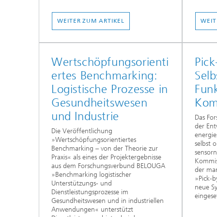
WEITER ZUM ARTIKEL
WEIT
Wertschöpfungsorienti
Pick
ertes Benchmarking:
Selb
Logistische Prozesse in
Funk
Gesundheitswesen
Kom
und Industrie
Das For
der Ent
Die Veröffentlichung
energie
»Wertschöpfungsorientiertes
selbst 
Benchmarking – von der Theorie zur
sensorn
Praxis« als eines der Projektergebnisse
Kommiss
aus dem Forschungsverbund BELOUGA
der ma
»Benchmarking logistischer
»Pick-b
Unterstützungs- und
neue Sy
Dienstleistungsprozesse im
eingese
Gesundheitswesen und in industriellen
Anwendungen« unterstützt