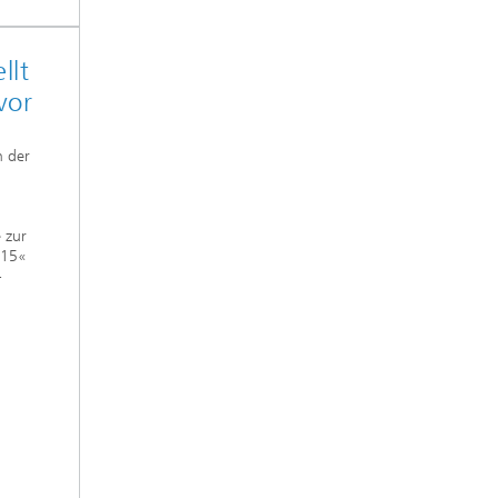
llt
vor
n der
d
 zur
015«
-