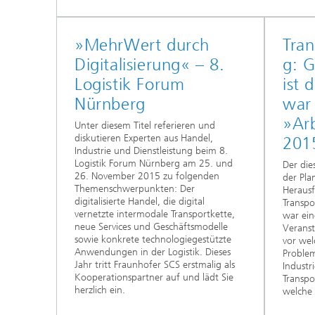
»MehrWert durch
Tran
Digitalisierung« – 8.
g: G
Logistik Forum
ist 
Nürnberg
war
»Arb
Unter diesem Titel referieren und
diskutieren Experten aus Handel,
201
Industrie und Dienstleistung beim 8.
Logistik Forum Nürnberg am 25. und
Der die
26. November 2015 zu folgenden
der Pla
Themenschwerpunkten: Der
Heraus
digitalisierte Handel, die digital
Transpo
vernetzte intermodale Transportkette,
war ei
neue Services und Geschäftsmodelle
Veranst
sowie konkrete technologiegestützte
vor we
Anwendungen in der Logistik. Dieses
Proble
Jahr tritt Fraunhofer SCS erstmalig als
Industr
Kooperationspartner auf und lädt Sie
Transpo
herzlich ein.
welche