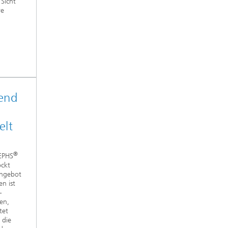
Sicht
re
lend
elt
®
EPHS
ockt
Angebot
n ist
-
en,
tet
 die