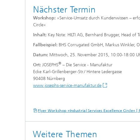
Nächster Termin
Workshop:
»Service-Umsatz durch Kundenwissen – erfolg
Circle«
Inhalt:
Key Note: HILTI AG, Bernhard Brugger, Head of To
Fallbeispiel:
BHS Corrugated GmbH, Markus Winkler, Ope
Datum:
Mittwoch, 25. November 2015, 10:00-18:00 U
®
Ort:
JOSEPHS
– Die Service - Manufaktur
Ecke Karl-Grillenberger-Str./ Hintere Ledergasse
90408 Nürnberg
www.josephs-service-manufaktur.de
Flyer Workshop »Industrial Services Excellence Circle« 
Weitere Themen