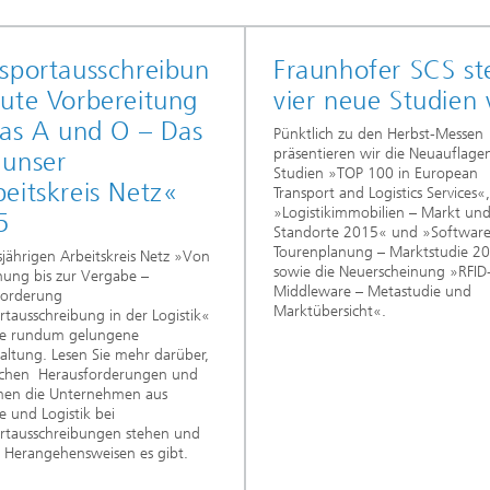
sportausschreibun
Fraunhofer SCS ste
ute Vorbereitung
vier neue Studien 
das A und O – Das
Pünktlich zu den Herbst-Messen
präsentieren wir die Neuauflage
 unser
Studien »TOP 100 in European
eitskreis Netz«
Transport and Logistics Services«,
»Logistikimmobilien – Markt un
5
Standorte 2015« und »Software
Tourenplanung – Marktstudie 2
sjährigen Arbeitskreis Netz »Von
sowie die Neuerscheinung »RFID
nung bis zur Vergabe –
Middleware – Metastudie und
forderung
Marktübersicht«.
rtausschreibung in der Logistik«
ne rundum gelungene
altung. Lesen Sie mehr darüber,
lchen Herausforderungen und
men die Unternehmen aus
ie und Logistik bei
rtausschreibungen stehen und
 Herangehensweisen es gibt.