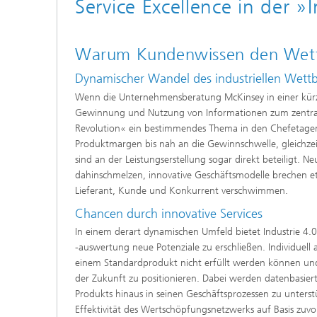
Service Excellence in der »
Warum Kundenwissen den Wet
Dynamischer Wandel des industriellen Wet
Wenn die Unternehmensberatung McKinsey in einer kürzli
Gewinnung und Nutzung von Informationen zum zentralen
Revolution« ein bestimmendes Thema in den Chefetagen
Produktmargen bis nah an die Gewinnschwelle, gleichze
sind an der Leistungserstellung sogar direkt beteiligt. 
dahinschmelzen, innovative Geschäftsmodelle brechen e
Lieferant, Kunde und Konkurrent verschwimmen.
Chancen durch innovative Services
In einem derart dynamischen Umfeld bietet Industrie 4
-auswertung neue Potenziale zu erschließen. Individuel
einem Standardprodukt nicht erfüllt werden können und
der Zukunft zu positionieren. Dabei werden datenbasiert
Produkts hinaus in seinen Geschäftsprozessen zu unters
Effektivität des Wertschöpfungsnetzwerks auf Basis zuvo