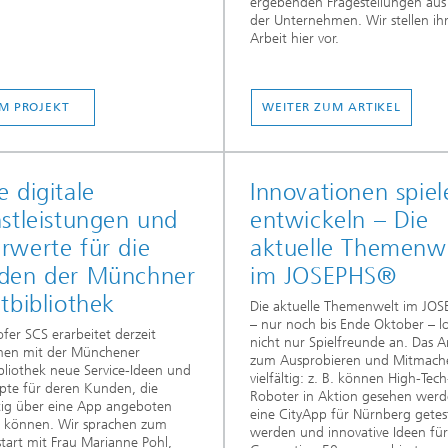
ergebenden Fragestellungen aus 
der Unternehmen. Wir stellen ih
Arbeit hier vor.
M PROJEKT
WEITER ZUM ARTIKEL
 digitale
Innovationen spie
stleistungen und
entwickeln – Die
rwerte für die
aktuelle Themenw
den der Münchner
im JOSEPHS®
tbibliothek
Die aktuelle Themenwelt im JOS
– nur noch bis Ende Oktober – l
fer SCS erarbeitet derzeit
nicht nur Spielfreunde an. Das 
en mit der Münchener
zum Ausprobieren und Mitmache
bliothek neue Service-Ideen und
vielfältig: z. B. können High-Tech
pte für deren Kunden, die
Roboter in Aktion gesehen werd
tig über eine App angeboten
eine CityApp für Nürnberg getes
 können. Wir sprachen zum
werden und innovative Ideen für
start mit Frau Marianne Pohl,