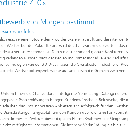
Industrie 4.0«
tbewerb von Morgen bestimmt
tbewerbsumfelds
ch erschienenen Studie den »Tod der Skalen« ausruft und die intelligent
 Werttreiber der Zukunft kürt, wird deutlich warum die »vierte industri
 deutscher Unternehmen ist. Durch die zunehmend globale Konkurrenz s
itig verlangen Kunden nach der Bedienung immer individuellerer Bedürfni
Neue Technologien wie der 3D-Druck lassen die Grenzkosten industrieller Pro
tablierte Wertschöpfungsnetzwerke auf und lassen die Grenzen zwischen
.0 Unternehmen die Chance durch intelligente Vernetzung, Datengenerier
l angepasste Problemlösungen bringen Kundenwünsche in Reichweite, die 
 erlauben dadurch innovativen Anbietern sich erfolgreich für den Wettb
e Dienstleistungen eingesetzt, um den Kunden über die reine Funktionalit
tützen. Immer im Zentrum dieser digitalen Hilfsmaßnahmen: die Steigerun
r nicht verfügbarer Informationen. Die intensive Verknüpfung bis hin zur