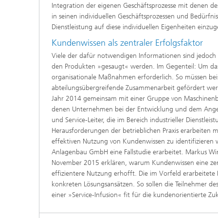
Integration der eigenen Geschäftsprozesse mit denen de
in seinen individuellen Geschäftsprozessen und Bedürfn
Dienstleistung auf diese individuellen Eigenheiten einzu
Kundenwissen als zentraler Erfolgsfaktor
Viele der dafür notwendigen Informationen sind jedoch 
den Produkten »gesaugt« werden. Im Gegenteil: Um das 
organisationale Maßnahmen erforderlich. So müssen beis
abteilungsübergreifende Zusammenarbeit gefördert werde
Jahr 2014 gemeinsam mit einer Gruppe von Maschinenbaue
denen Unternehmen bei der Entwicklung und dem Angebo
und Service-Leiter, die im Bereich industrieller Dienst
Herausforderungen der betrieblichen Praxis erarbeite
effektiven Nutzung von Kundenwissen zu identifiziere
Anlagenbau GmbH eine Fallstudie erarbeitet. Markus Win
November 2015 erklären, warum Kundenwissen eine zentr
effizientere Nutzung erhofft. Die im Vorfeld erarbeitet
konkreten Lösungsansätzen. So sollen die Teilnehmer 
einer »Service-Infusion« fit für die kundenorientierte Z