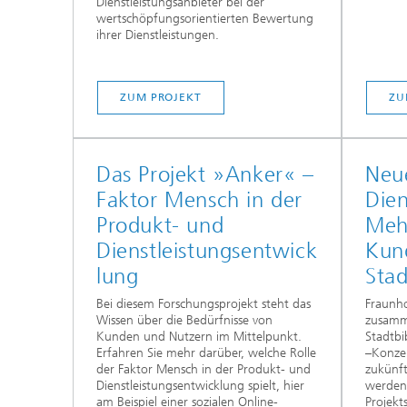
Dienstleistungsanbieter bei der
wertschöpfungsorientierten Bewertung
ihrer Dienstleistungen.
ZUM PROJEKT
ZU
Das Projekt »Anker« –
Neue
Faktor Mensch in der
Dien
Produkt- und
Meh
Dienstleistungsentwick
Kun
lung
Stad
Bei diesem Forschungsprojekt steht das
Fraunho
Wissen über die Bedürfnisse von
zusamm
Kunden und Nutzern im Mittelpunkt.
Stadtbi
Erfahren Sie mehr darüber, welche Rolle
–Konze
der Faktor Mensch in der Produkt- und
zukünf
Dienstleistungsentwicklung spielt, hier
werden
am Beispiel einer sozialen Online-
Projekt