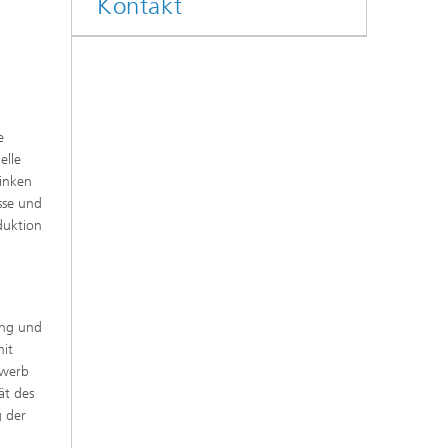
Kontakt
e
elle
inken
sse und
duktion
ung und
mit
ewerb
ät des
g der