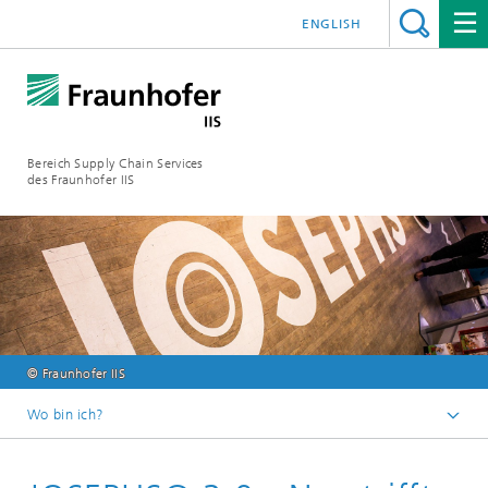
ENGLISH
Bereich Supply Chain Services
des Fraunhofer IIS
© Fraunhofer IIS
Wo bin ich?
Startseite
Newsletter