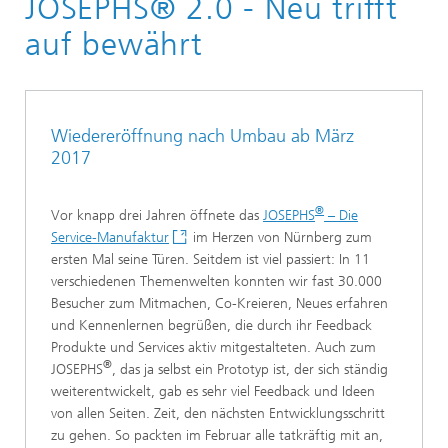
JOSEPHS® 2.0 - Neu trifft
Newsletter-Archiv
auf bewährt
Newsletter 01/2017
Wiedereröffnung nach Umbau ab März
2017
®
Vor knapp drei Jahren öffnete das
JOSEPHS
– Die
Service-Manufaktur
im Herzen von Nürnberg zum
ersten Mal seine Türen. Seitdem ist viel passiert: In 11
verschiedenen Themenwelten konnten wir fast 30.000
Besucher zum Mitmachen, Co-Kreieren, Neues erfahren
und Kennenlernen begrüßen, die durch ihr Feedback
Produkte und Services aktiv mitgestalteten. Auch zum
®
JOSEPHS
, das ja selbst ein Prototyp ist, der sich ständig
weiterentwickelt, gab es sehr viel Feedback und Ideen
von allen Seiten. Zeit, den nächsten Entwicklungsschritt
zu gehen. So packten im Februar alle tatkräftig mit an,