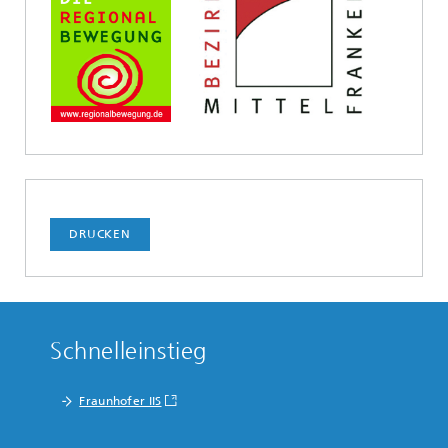
DRUCKEN
Schnelleinstieg
Fraunhofer IIS