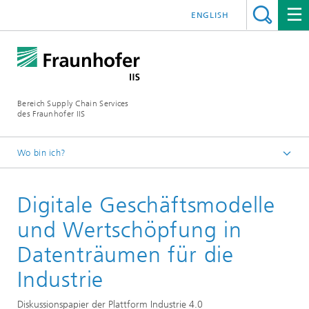
ENGLISH
Bereich Supply Chain Services
des Fraunhofer IIS
Wo bin ich?
Startseite
Digitale Geschäftsmodelle
Publikationen
Studien und White Paper
und Wertschöpfung in
Datenträumen für die
Industrie
Diskussionspapier der Plattform Industrie 4.0