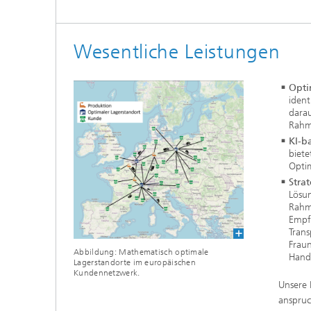
Wesentliche Leistungen
Opti
ident
darau
Rahm
KI-b
biete
Opti
Stra
Lösun
Rahm
Empf
Tran
Fraun
Abbildung: Mathematisch optimale
Hand
Lagerstandorte im europäischen
Kundennetzwerk.
Unsere 
anspruc