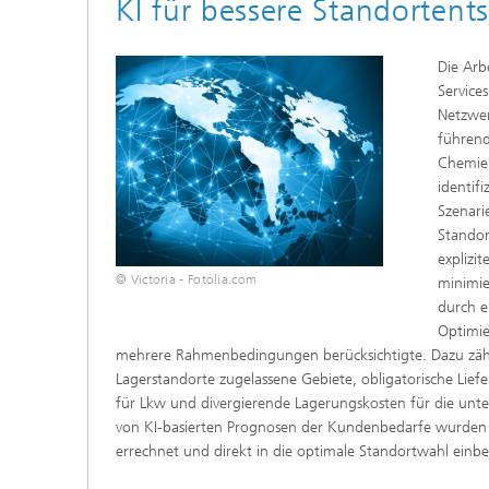
KI für bessere Standorten
Innovat
Die Arb
Service
Netzwer
führen
Chemiei
identifi
Szenari
Standor
explizit
© Victoria - Fotolia.com
minimie
durch e
Optimie
mehrere Rahmenbedingungen berücksichtigte. Dazu zählen
Lagerstandorte zugelassene Gebiete, obligatorische Lie
für Lkw und divergierende Lagerungskosten für die unter
von KI-basierten Prognosen der Kundenbedarfe wurden 
errechnet und direkt in die optimale Standortwahl ein