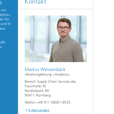
Kontakt
s
 von
lytics«,
en für
 und KI
 aus
 udn
zu
Markus Weissenbäck
Abteilungsleitung »Analytics«
Bereich Supply Chain Services des
Fraunhofer IIS
Nordostpark 84
90411 Nürnberg
Telefon +49 911 58061-9535
E-Mail senden