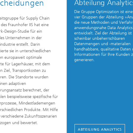
tscheidungen
Abteilung Analytic
ion and Transformation
Die Gruppe Optimization ist eine
vier Gruppen der Abteilung »Ana
eitsgruppe für Supply Chain
die neue Methoden und Verfahr
s des Fraunhofer IIS hat eine
anwendungsnahe Data Analytics
k-Design-Studie für ein
entwickelt. Ziel der Abteilung ist
des Unternehmen in der
scheinbar unbeherrschbaren
Datenmengen und -materialien
ndustrie erstellt. Darin
handhabbare, qualitative Daten
zierte sie in unterschiedlichen
Informationen für Ihre Kunden 
en europaweit optimale
generieren.
te für Lagerhäuser, mit dem
en Ziel, Transportkosten zu
ren. Die Standorte wurden
inen adaptiven
rungsansatz berechnet, der
 beispielsweise spezifische für
ferprozesse, Mindestlademengen
schiedlichen Produkte. Mit Hilfe
verschiedene Zukunftsszenarien
bezogen und bewertet.
ABTEILUNG ANALYTICS