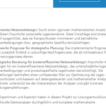
miertes Netzwerkdesign:
Durch einen rigorosen mathematischen Ansatz
ifiziert Fraunhofer potenzielle Lagerstandorte. Diese Vorschläge sind strate
f ausgerichtet, dass sie Transportkosten minimieren und betriebliche
enbedingungen bzw. geographische Spezifika berücksichtigen.
asierte Prognose für strategische Planung:
Das implementierte Prognos
t zusätzlich Einblick in zukünftige Nachfragemuster, die als Schlüsselinput 
mierungsprozess dienen.
tegische Beratung für kosteneffizientes Netzwerkdesign:
Fraunhofer II
gen für ein kosteneffizienteres Netzwerkdesign, das unterschiedliche logis
enbedingungen und produktspezifische Lagerkosten berücksichtigt. Die
ehlungen beinhalten einen umfassenden Plan zur Optimierung der Lager-
sportkosten und basieren auf datengesteuerter und mathematischer Analys
hofer unterstützt bei der Interpretation der Analysen und gibt konkrete
lungsempfehlungen.
Expertinnen und Experten haben in diesem Projekt zur Lösungsentwicklun
hsvolle Datenanalysen durchgeführt und komplexe mathematische