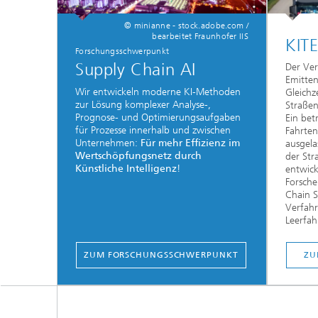
© minianne - stock.adobe.com /
bearbeitet Fraunhofer IIS
KIT
Forschungsschwerpunkt
Supply Chain AI
Der Ver
Emitten
Wir entwickeln moderne KI-Methoden
Gleichz
zur Lösung komplexer Analyse-,
Straßen
Prognose- und Optimierungsaufgaben
Ein bet
für Prozesse innerhalb und zwischen
Fahrten
Unternehmen:
Für mehr Effizienz im
ausgela
Wertschöpfungsnetz durch
der Str
Künstliche Intelligenz
!
entwick
Forsche
Chain S
Verfah
Leerfah
ZUM FORSCHUNGSSCHWERPUNKT
ZU