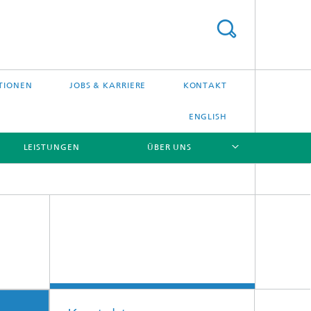
TIONEN
JOBS & KARRIERE
KONTAKT
ENGLISH
LEISTUNGEN
ÜBER UNS
[X]
[X]