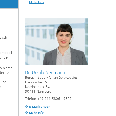
Mehr Info
gisch
emodell
für den
S bietet
Dr. Ursula Neumann
tische
Bereich Supply Chain Services des
 und
Fraunhofer IIS
e.
Nordostpark 84
90411 Nürnberg
Telefon +49 911 58061-9529
g
E-Mail senden
Mehr Info