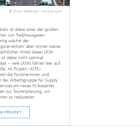
© Erwin Wodicka - Fotolia.com
E
kehr ist dabei einer der großen
ten von Treibhausgasen.
eitig wächst der
güterverkehr aber immer weiter.
rächtlicher Anteil dieser LKW-
 ist dabei nicht optimal
stet – viele LKWs fahren leer auf
aße. Im Projekt »KITE«
eln die Forscherinnen und
r der Arbeitsgruppe für Supply
ervices ein neues KI-basiertes
ren zur Tourenplanung, um
rten zu reduzieren.
M PROJEKT