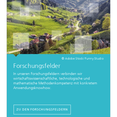
© Adobe Stock/ Funny Studio
Forschungsfelder
In unseren Forschungsfeldern verbinden wir
wirtschaftswissenschaftliche, technologische und
mathematische Methodenkompetenz mit konkretem
Anwendungsknowhow.
ZU DEN FORSCHUNGSFELDERN