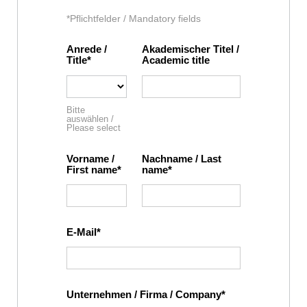
*Pflichtfelder / Mandatory fields
Anrede /
Akademischer Titel /
Title
Academic title
Bitte
auswählen /
Please select
Vorname /
Nachname / Last
First name
name
E-Mail
Unternehmen / Firma / Company