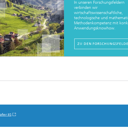
In unseren Forschungsfeldern
verbinden wir
wirtschaftswissenschaftliche,
technologische und mathemati
Methodenkompetenz mit konk
Anwendungsknowhow.
ZU DEN FORSCHUNGSFELD
fer IIS