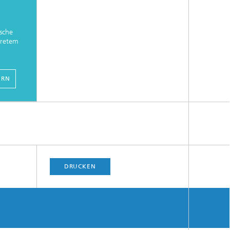
sche
retem
ERN
DRUCKEN