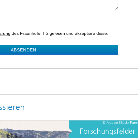
ärung
des Fraunhofer IIS gelesen und akzeptiere diese.
ABSENDEN
ssieren
© Adobe Stock/ Funn
Forschungsfelder