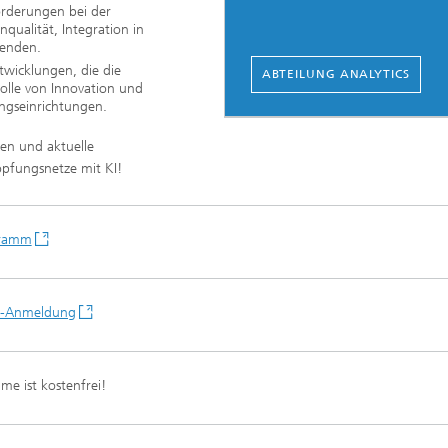
orderungen bei der
qualität, Integration in
tenden.
twicklungen, die die
ABTEILUNG ANALYTICS
olle von Innovation und
gseinrichtungen.
en und aktuelle
pfungsnetze mit KI!
ramm
e-Anmeldung
hme ist kostenfrei!