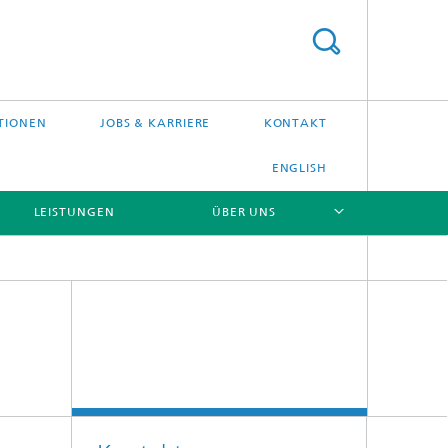
TIONEN
JOBS & KARRIERE
KONTAKT
ENGLISH
LEISTUNGEN
ÜBER UNS
[X]
[X]