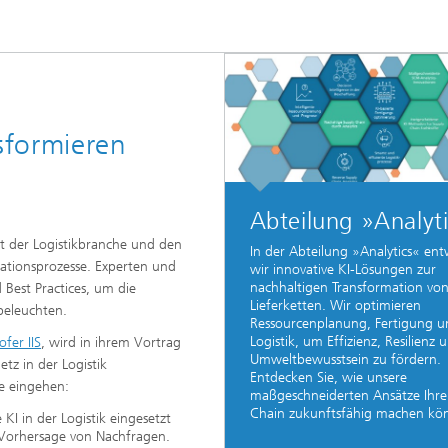
ion and Transformation
sformieren
Abteilung »Analyt
ft der Logistikbranche und den
In der Abteilung »Analytics« ent
rmationsprozesse. Experten und
wir innovative KI-Lösungen zur
nachhaltigen Transformation vo
 Best Practices, um die
Lieferketten. Wir optimieren
beleuchten.
Ressourcenplanung, Fertigung u
Logistik, um Effizienz, Resilienz 
ofer IIS
, wird in ihrem Vortrag
Umweltbewusstsein zu fördern.
tz in der Logistik
Entdecken Sie, wie unsere
e eingehen:
maßgeschneiderten Ansätze Ihre
Chain zukunftsfähig machen kö
KI in der Logistik eingesetzt
r Vorhersage von Nachfragen.