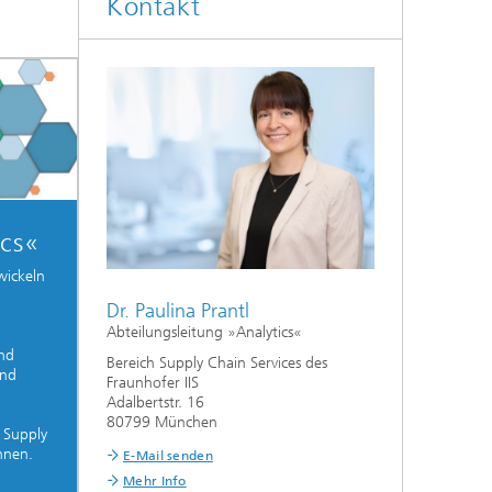
Kontakt
ics«
wickeln
Dr. Paulina Prantl
n
Abteilungsleitung »Analytics«
nd
Bereich Supply Chain Services des
und
Fraunhofer IIS
Adalbertstr. 16
80799 München
 Supply
nnen.
E-Mail senden
Mehr Info