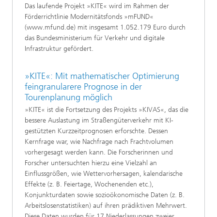
Das laufende Projekt »KITE« wird im Rahmen der
Förderrichtlinie Modernitätsfonds »mFUND«
(www.mfund.de) mit insgesamt 1.052.179 Euro durch
das Bundesministerium für Verkehr und digitale
Infrastruktur gefördert.
»KITE«: Mit mathematischer Optimierung
feingranularere Prognose in der
Tourenplanung möglich
»KITE« ist die Fortsetzung des Projekts »KIVAS«, das die
bessere Auslastung im Straßengüterverkehr mit KI-
gestützten Kurzzeitprognosen erforschte. Dessen
Kernfrage war, wie Nachfrage nach Frachtvolumen
vorhergesagt werden kann. Die Forscherinnen und
Forscher untersuchten hierzu eine Vielzahl an
Einflussgrößen, wie Wettervorhersagen, kalendarische
Effekte (z. B. Feiertage, Wochenenden etc.),
Konjunkturdaten sowie sozioökonomische Daten (z. B.
Arbeitslosenstatistiken) auf ihren prädiktiven Mehrwert.
Diese Daten wurden für 17 Niederlassungen zweier