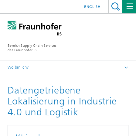
ENGLISH
Bereich Supply Chain Services
des Fraunhofer IIS
Wo bin ich?
Startseite
Datengetriebene
Referenzprojekte
ADA Lovelace Center
Lokalisierung in Industrie
4.0 und Logistik