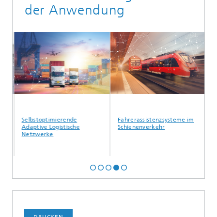
der Anwendung
Selbstoptimierende
Fahrerassistenzsysteme im
Datens
Adaptive Logistische
Schienenverkehr
Netzwerke
DRUCKEN