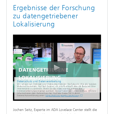
Ergebnisse der Forschung
zu datengetriebener
Lokalisierung
Datenschutz und Datenverarbeitung
Wir setzen zum Einbinden von Videos den Anbieter YouTube ein. Wie die meisten
Websites verwendet YouTube Cookies, um Informationen über die Besucher ihrer
Internetseite zu sammeln. Wenn Sie das Video starten, könnte dies
Datenverarbeitungsvorgänge auslösen. Darauf haben wir keinen Einfluss. Weitere
Informationen über Datenschutz bei YouTube finden Sie in deren
Datenschutzerklärung unter:
https://policies.google.com/privacy
Jochen Seitz, Experte im ADA Lovelace Center stellt die