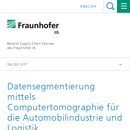
ENGLISH
Bereich Supply Chain Services
des Fraunhofer IIS
Wo bin ich?
Startseite
Datensegmentierung
Referenzprojekte
ADA Lovelace Center
mittels
Computertomographie für
die Automobilindustrie und
Logistik