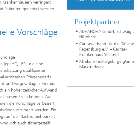
n Krankenhäusern verringert
nd Patienten generiert werden.
Projektpartner
uelle Vorschläge
ADVANOVA GmbH, Schwaig b
Nürnberg
Caritasverband für die Diözese
Regensburg e.V. – Caritas-
Krankenhaus St. Josef
rundlage
Klinikum Fichtelgebirge gGmb
n (epaAC, LEP), die eine
Marktredwitz
schätzung qualifizierter
l ermittelten Pflegebedarfs
ht und vorgeschlagen. Gerade
och ein hoher zeitlicher Aufwand
ell passend sein können. Auf
nnen die Vorschläge verbessert,
ufwände verringert werden. Ein
gt auf der Nachvollziehbarkeit
 wodurch auch sichergestellt