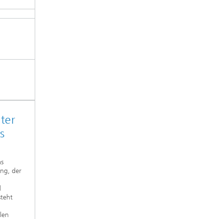
ter
s
as
ing, der
d
steht
len