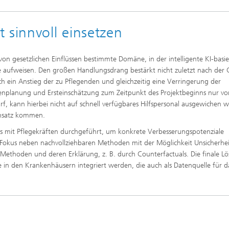
 sinnvoll einsetzen
 von gesetzlichen Einflüssen bestimmte Domäne, in der intelligente KI-basie
e aufweisen. Den großen Handlungsdrang bestärkt nicht zuletzt nach der 
in Anstieg der zu Pflegenden und gleichzeitig eine Verringerung der
enplanung und Ersteinschätzung zum Zeitpunkt des Projektbeginns nur vo
rf, kann hierbei nicht auf schnell verfügbares Hilfspersonal ausgewichen 
insatz kommen.
s mit Pflegekräften durchgeführt, um konkrete Verbesserungspotenziale
r Fokus neben nachvollziehbaren Methoden mit der Möglichkeit Unsicherhe
 Methoden und deren Erklärung, z. B. durch Counterfactuals. Die finale L
 in den Krankenhäusern integriert werden, die auch als Datenquelle für d