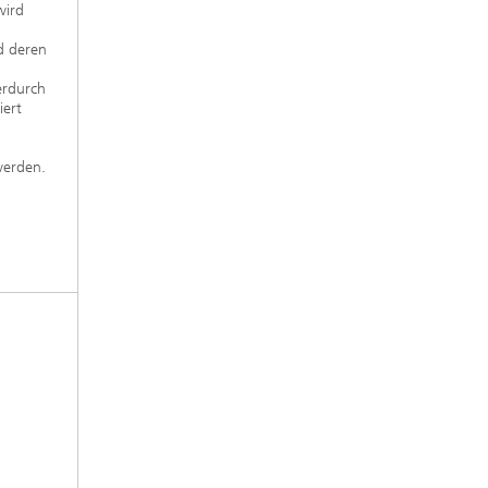
wird
d deren
erdurch
iert
werden.