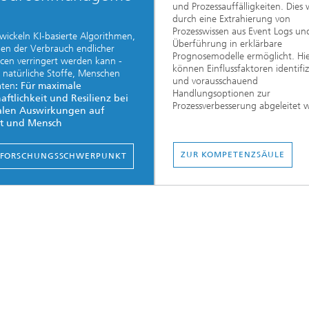
und Prozessauffälligkeiten. Dies 
durch eine Extrahierung von
Prozesswissen aus Event Logs un
wickeln KI-basierte Algorithmen,
Überführung in erklärbare
en der Verbrauch endlicher
Prognosemodelle ermöglicht. Hi
cen verringert werden kann -
können Einflussfaktoren identifiz
s natürliche Stoffe, Menschen
und vorausschauend
aten
: Für maximale
Handlungsoptionen zur
aftlichkeit und Resilienz bei
Prozessverbesserung abgeleitet 
len Auswirkungen auf
t und Mensch
ZUR KOMPETENZSÄULE
 FORSCHUNGSSCHWERPUNKT