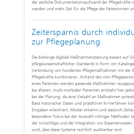
der zeitliche Dokumentationsaufwand der Pflegekräfte i
werden und mehr Zeit für die Pflege der Patientinnen u
Zeitersparnis durch individ
zur Pflegeplanung
Die bisherige digitale Maßnahmenplanung basiert auf G
pflegewissenschaftlicher Standards in Form von Kataloge
Verbindung von hunderten Pflegemaßnahmen mit der Ein
Pflegekräfte kombinieren. Anhand des vom Pflegepersona
eines Patienten werden passende Maßnahmen rausgesuc
bei älteren, multi-morbiden Patienten entsteht hier jed
bei der Planung, da eine Vielzahl an Maßnahmen potezti
Basis historischer Daten und prädiktiver KI-Verfahren kö
Eingaben erleichtert, Muster erkannt und dadurch Zeita
besonderer Fokus bei der Auswahl richtiger Methoden lie
der Vorschläge und der Integration von Expertenwissen,
wird, dass diese Systeme rechtlich auditierbar sind.