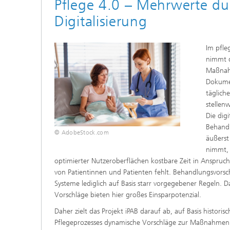
Pflege 4.0 – Mehrwerte du
Innovat
Digitalisierung
Im pfle
nimmt d
Maßnah
Dokumen
täglich
stellen
Die dig
Behandl
© AdobeStock.com
äußerst
nimmt, 
optimierter Nutzeroberflächen kostbare Zeit in Anspruc
von Patientinnen und Patienten fehlt. Behandlungsvor
Systeme lediglich auf Basis starr vorgegebener Regeln. 
Vorschläge bieten hier großes Einsparpotenzial.
Daher zielt das Projekt iPAB darauf ab, auf Basis histori
Pflegeprozesses dynamische Vorschläge zur Maßnahmen