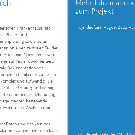
rch
Mehr Information
ion and Transformation
zum Projekt
Projektlaufzeit: August 2022 – J
gerischen Krankenhausalltag
ie Pflege- und
menplanung sowie deren
tation einen zentralen Teil der
en Arbeit ein. Noch immer wird
weise auf Papier dokumentiert.
itale Dokumentation von
ungen in Kliniken ist weiterhin
 komplex und aufwändig. Sie
nicht zuletzt aufgrund wenig
h, die dann bei der Behandlung
schläge machen bestehende
Datenzentrierte Analysen und
scher Daten und Analysen des
planung zu generieren. So kann
Zur Projektseite des BMBF