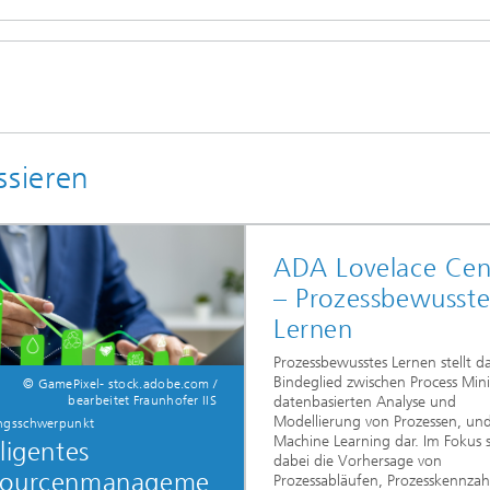
ssieren
ADA Lovelace Cen
– Prozessbewusste
Lernen
Prozessbewusstes Lernen stellt d
Bindeglied zwischen Process Min
© GamePixel- stock.adobe.com /
bearbeitet Fraunhofer IIS
datenbasierten Analyse und
Modellierung von Prozessen, un
ngsschwerpunkt
Machine Learning dar. Im Fokus 
lligentes
dabei die Vorhersage von
sourcenmanageme
Prozessabläufen, Prozesskennzah