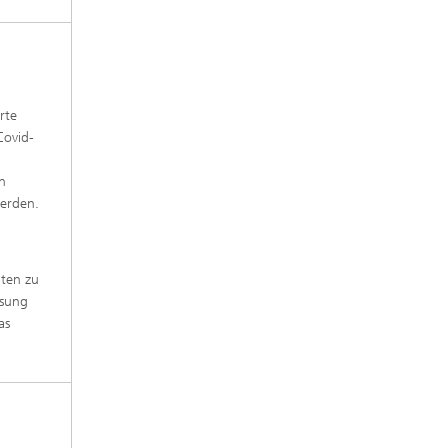
rte
Covid-
n
werden.
iten zu
ösung
as