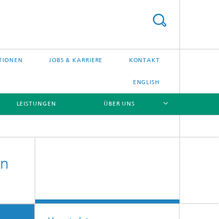
TIONEN
JOBS & KARRIERE
KONTAKT
ENGLISH
LEISTUNGEN
ÜBER UNS
[X]
[X]
in