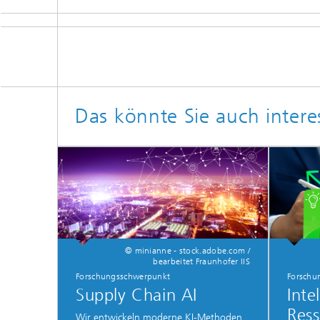
Das könnte Sie auch intere
© minianne - stock.adobe.com /
bearbeitet Fraunhofer IIS
Forschungsschwerpunkt
Forschu
Supply Chain AI
Inte
Res
Wir entwickeln moderne KI-Methoden