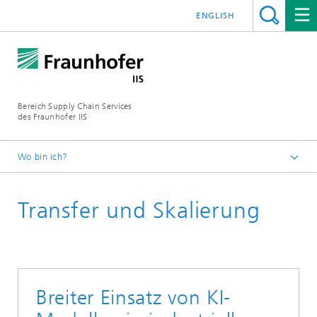
ENGLISH
Bereich Supply Chain Services
des Fraunhofer IIS
Wo bin ich?
Startseite
Transfer und Skalierung
Über uns
Organisation und Abteilungen
Analytics
Data Efficient Automated Learning
Breiter Einsatz von KI-