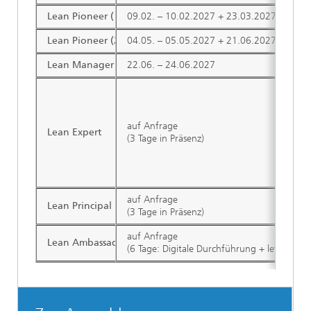
Lean Pioneer (1. Kurstermin)
09.02. – 10.02.2027 + 23.03.2027
Lean Pioneer (2. Kurstermin)
04.05. – 05.05.2027 + 21.06.2027
(NEUE
Lean Manager (1. Kurstermin)
22.06. – 24.06.2027
auf Anfrage
Lean Expert
(3 Tage in Präsenz)
auf Anfrage
Lean Principal
(3 Tage in Präsenz)
auf Anfrage
Lean Ambassador
(6 Tage: Digitale Durchführung + letzter B