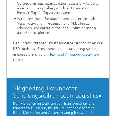
Veränderungsprozesses
dabei, dass alle Mitarbeiter
an einem Strang ziehen, um Ihre Organisation und
Prozesse Tag für Tag zu verbessern.
Wir unterstützen Sie dabei, »sehen zu lernen«, also
Verschwendung in Prozessen und Abläufen zu
erkennen und darauf aufbauend
Optimierungen
anstoßen zu können.
Den unterstützenden Einsatz moderner Technologien wie
RFID, drahtlose Sensornetze und Lokalisierungssysteme
erleben Sie in unserem
Test- und Anwendungszentrum
L.I.N.K.
.
Blogbeitrag Fraunhofer
Schulungsreihe »Lean Logistics«
Den Menschen ins Zentrum von Transformation und
Innovation zu rücken, ist Frau Dr. Stephanie Schmitt-
Rüths Motivation und Anspruch und gilt sowohl für