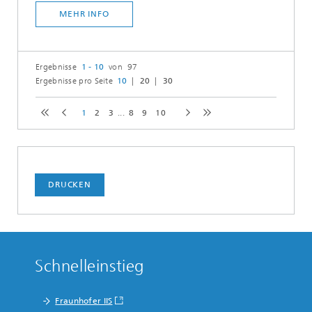
MEHR INFO
Ergebnisse
1 - 10
von 97
Ergebnisse pro Seite
10
20
30
1
2
3
...
8
9
10
DRUCKEN
Schnelleinstieg
Fraunhofer IIS