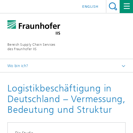
ENGLISH
Bereich Supply Chain Services
des Fraunhofer IIS
Wo bin ich?
Startseite
Logistikbeschäftigung in
Publikationen
Studien und White Paper
Deutschland – Vermessung,
Bedeutung und Struktur