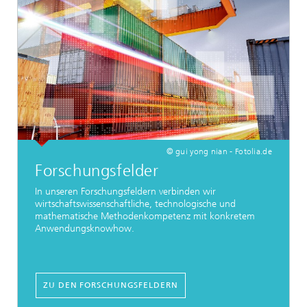
© gui yong nian - Fotolia.de
Forschungsfelder
In unseren Forschungsfeldern verbinden wir
wirtschaftswissenschaftliche, technologische und
mathematische Methodenkompetenz mit konkretem
Anwendungsknowhow.
ZU DEN FORSCHUNGSFELDERN