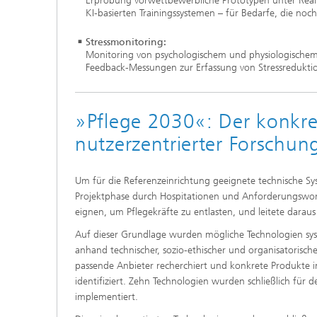
Erprobung vorwettbewerbliche Prototypen unter Real
KI-basierten Trainingssystemen – für Bedarfe, die noc
Stressmonitoring:
Monitoring von psychologischem und physiologischem
Feedback-Messungen zur Erfassung von Stressreduktio
»Pflege 2030«: Der konkret
nutzerzentrierter Forschun
Um für die Referenzeinrichtung geeignete technische Sys
Projektphase durch Hospitationen und Anforderungsworks
eignen, um Pflegekräfte zu entlasten, und leitete dara
Auf dieser Grundlage wurden mögliche Technologien syste
anhand technischer, sozio-ethischer und organisatorisch
passende Anbieter recherchiert und konkrete Produkte 
identifiziert. Zehn Technologien wurden schließlich für 
implementiert.