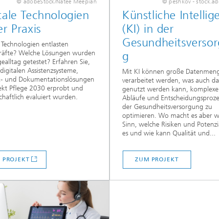
© adobeStock/Natee Meepian
© peshkov - stock.a
tale Technologien
Künstliche Intellig
er Praxis
(KI) in der
Gesundheitsverso
Technologien entlasten
kräfte? Welche Lösungen wurden
g
gealltag getestet? Erfahren Sie,
digitalen Assistenzsysteme,
Mit KI können große Datenmen
k- und Dokumentationslösungen
verarbeitet werden, was auch d
ekt Pflege 2030 erprobt und
genutzt werden kann, komplexe
chaftlich evaluiert wurden.
Abläufe und Entscheidungsproze
der Gesundheitsversorgung zu
optimieren. Wo macht es aber wi
Sinn, welche Risiken und Potenzi
es und wie kann Qualität und...
 PROJEKT
ZUM PROJEKT