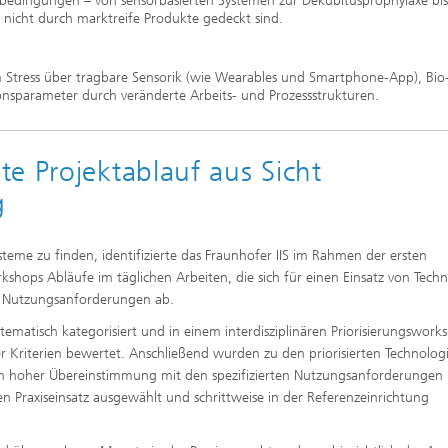
bedingungen – von sensorbasierten Systemen zur Dekubitusprophylaxe bis
h nicht durch marktreife Produkte gedeckt sind.
 Stress über tragbare Sensorik (wie Wearables und Smartphone-App), Bio
nsparameter durch veränderte Arbeits- und Prozessstrukturen.
e Projektablauf aus Sicht
g
teme zu finden, identifizierte das Fraunhofer IIS im Rahmen der ersten
hops Abläufe im täglichen Arbeiten, die sich für einen Einsatz von Tech
us Nutzungsanforderungen ab.
matisch kategorisiert und in einem interdisziplinären Priorisierungswork
er Kriterien bewertet. Anschließend wurden zu den priorisierten Technolog
in hoher Übereinstimmung mit den spezifizierten Nutzungsanforderungen
den Praxiseinsatz ausgewählt und schrittweise in der Referenzeinrichtung