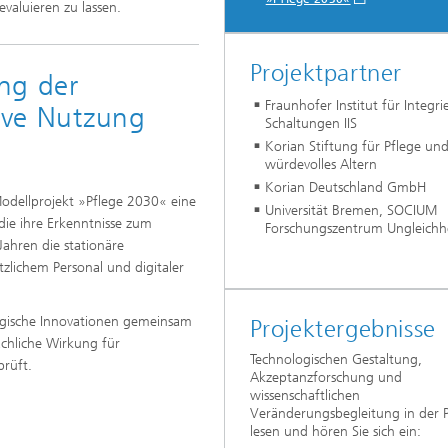
valuieren zu lassen.
Projektpartner
ng der
Fraunhofer Institut für Integri
tive Nutzung
Schaltungen IIS
Korian Stiftung für Pflege un
würdevolles Altern
Korian Deutschland GmbH
 Modellprojekt »Pflege 2030« eine
Universität Bremen, SOCIUM
die ihre Erkenntnisse zum
Forschungszentrum Ungleichhe
Jahren die stationäre
zlichem Personal und digitaler
logische Innovationen gemeinsam
Projektergebnisse
chliche Wirkung für
Technologischen Gestaltung,
rüft.
Akzeptanzforschung und
wissenschaftlichen
Veränderungsbegleitung in der P
lesen und hören Sie sich ein: