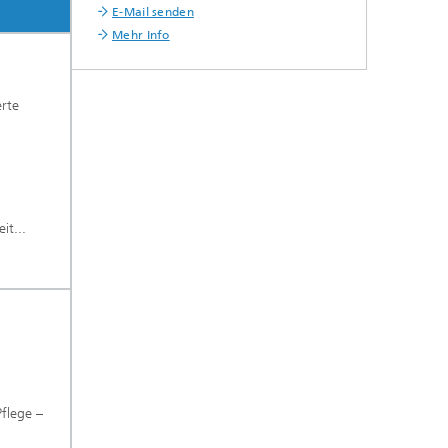
E-Mail senden
Mehr Info
erte
d
it...
flege –