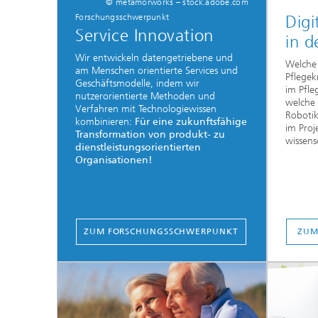
© metamorworks – stock.adobe.com
Forschungsschwerpunkt
Digi
Service Innovation
in d
Wir entwickeln datengetriebene und
Welche 
am Menschen orientierte Services und
Pflege
Geschäftsmodelle, indem wir
im Pfle
nutzerorientierte Methoden und
welche 
Verfahren mit Technologiewissen
Roboti
kombinieren:
Für eine zukunftsfähige
im Proj
Transformation von produkt- zu
wissens
dienstleistungsorientierten
Organisationen!
ZUM FORSCHUNGSSCHWERPUNKT
ZUM