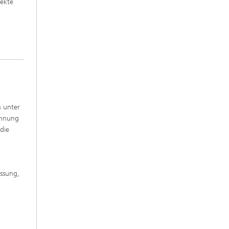
pekte
n unter
kennung
die
essung,