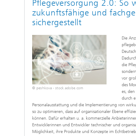
Pflegeversorgung 2.0: So w
Innovat
zukunftsfähige und fachge
sichergestellt
Die Anz
pflegeb
Deutsch
Dadurc
die Pfl
sondern
vor gro
des Mod
© peshkova - stock.adobe.com
es, den
durch e
Personalausstattung und die Implementierung von wirkun
so zu optimieren, dass auf organisationaler Ebene effizi
können. Dafür erhalten u. a. kommerzielle Anbieterinn
Entwicklerinnen und Entwickler technischer und organisa
Möglichkeit, ihre Produkte und Konzepte im Echtbetrieb i