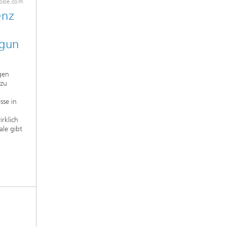
dobe.com
enz
rgun
gen
azu
sse in
rklich
ale gibt