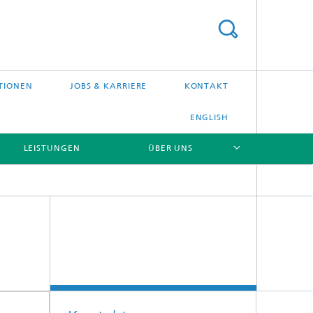
TIONEN
JOBS & KARRIERE
KONTAKT
ENGLISH
LEISTUNGEN
ÜBER UNS
[X]
[X]