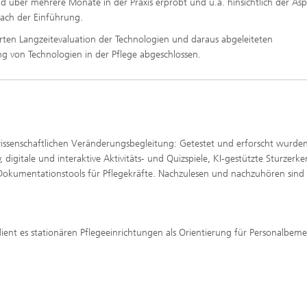
 über mehrere Monate in der Praxis erprobt und u.a. hinsichtlich der As
 nach der Einführung.
rten Langzeitevaluation der Technologien und daraus abgeleiteten
 von Technologien in der Pflege abgeschlossen.
ssenschaftlichen Veränderungsbegleitung: Getestet und erforscht wurde
digitale und interaktive Aktivitäts- und Quizspiele, KI-gestützte Sturzer
Dokumentationstools für Pflegekräfte. Nachzulesen und nachzuhören sind 
ent es stationären Pflegeeinrichtungen als Orientierung für Personalbem