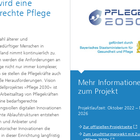
ird eine
ion and Transformation
rechte Pflege
ahl älterer und
edürftiger Menschen in
land nimmt kontinuierlich zu.
h werden die Anforderungen an
ege nicht nur immer komplexer,
 sie stellen die Pflegekräfte auch
ße Herausforderungen. Vision
Mehr Information
ellprojektes »Pflege 2030« ist
zum Projekt
 Arbeitsalltag von Pflegekräften
ine bedarfsgerechte
gsvollen digitalen Innovationen
Projektlaufzeit: Oktober 2022 –
2026
ente Ablaufstrukturen entstehen
...
en und Anbieter und
Zur offiziellen Projektseite
torischer Innovationen die
Zum Leuchtturmprojekt mit Zu
n dieser Einrichtung langfristig
»Pflege 2030«