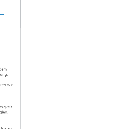
...
 dem
hung,
oren wie
sigkeit
gien.