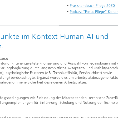
Praxishandbuch Pflege 2030
Podcast “Fokus Pflege” Korian
unkte im Kontext Human AI und
s:
tanz:
chtung, kriteriengeleitete Priorisierung und Auswahl von Technologien mit
erungsbegleitung durch längsschnittliche Akzeptanz- und Usability-Forsc
t), psychologische Faktoren (z.B. Technikaffinität, Persönlichkeit) sowie
ntlastung) berücksichtigte. Ergänzt wurde dies um arbeitsplatzbezogene Fakt
wahrgenommene Sicherheit des eigenen Arbeitsplatzes.
rfolgsbedingungen wie Einbindung der Mitarbeitenden, technische Zuverläs
andlungsempfehlungen für Einführung, Schulung und Nutzung der Technolo