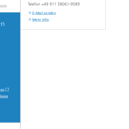
Telefon +49 911 58061-9589
E-Mail senden
Mehr Info
en
ses
logie