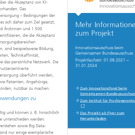
über die Akzeptanz von KI-
vorhanden. Das
r Versorgung – Bedingungen der
s sich daher zum Ziel gesetzt,
Mehr Information
nd Ärztinnen und 1.500
zum Projekt
entifizieren, die die Akzeptanz
rsorgungsbereichen
Innovationsausschuss beim
n, sind beispielsweise Bildung,
Gemeinsamen Bundesausschuss.
ten, Technikaffinität,
Projektlaufzeit: 01.08.2021 –
ie das persönliche Netzwerk. Die
31.01.2024
nutzerzentrierte
Versorgung überführt werden,
 wie Patienten, Angehörige,
hörden, nutzbar zu machen.
Zum Innovationsfond beim
Gemeinsamen Bundesausschus
Anwendungen zu
Zum Institut für Psychogeronto
ig und können z. B. hinsichtlich
Das Projekt als Flyer zum
Herunterladen
ppe unterschieden werden:
verstehen sowie Big Data-
sind nur einige exemplarische