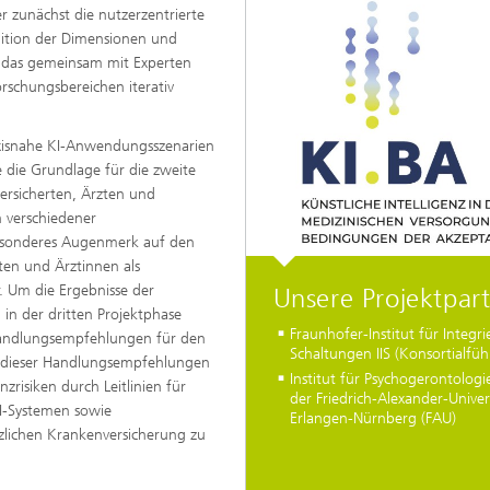
r zunächst die nutzerzentrierte
nition der Dimensionen und
 das gemeinsam mit Experten
rschungsbereichen iterativ
xisnahe KI-Anwendungsszenarien
e die Grundlage für die zweite
Versicherten, Ärzten und
h verschiedener
 besonderes Augenmerk auf den
en und Ärztinnen als
. Um die Ergebnisse der
Unsere Projektpar
 in der dritten Projektphase
Fraunhofer-Institut für Integri
Handlungsempfehlungen für den
Schaltungen IIS (Konsortialfü
el dieser Handlungsempfehlungen
Institut für Psychogerontologie
nzrisiken durch Leitlinien für
der Friedrich-Alexander-Univer
KI-Systemen sowie
Erlangen-Nürnberg (FAU)
tzlichen Krankenversicherung zu