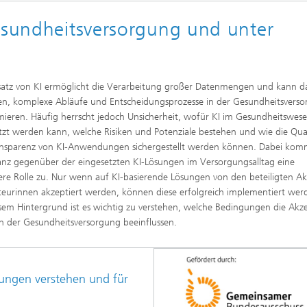
ion and Transformation
Gesundheitsversorgung und unter
satz von KI ermöglicht die Verarbeitung großer Datenmengen und kann d
en, komplexe Abläufe und Entscheidungsprozesse in der Gesundheitsvers
mieren. Häufig herrscht jedoch Unsicherheit, wofür KI im Gesundheitswes
tzt werden kann, welche Risiken und Potenziale bestehen und wie die Qual
nsparenz von KI-Anwendungen sichergestellt werden können. Dabei kom
nz gegenüber der eingesetzten KI-Lösungen im Versorgungsalltag eine
re Rolle zu. Nur wenn auf KI-basierende Lösungen von den beteiligten A
eurinnen akzeptiert werden, können diese erfolgreich implementiert wer
sem Hintergrund ist es wichtig zu verstehen, welche Bedingungen die Akz
in der Gesundheitsversorgung beeinflussen.
ungen verstehen und für