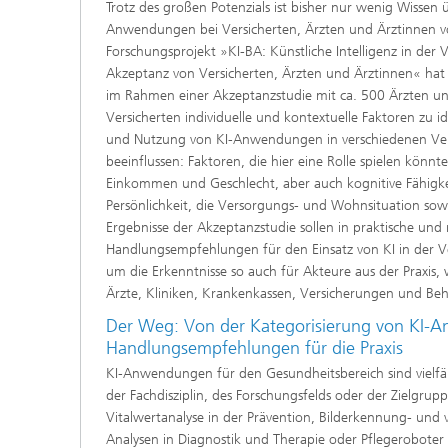
Trotz des großen Potenzials ist bisher nur wenig Wissen 
Anwendungen bei Versicherten, Ärzten und Ärztinnen 
Forschungsprojekt »KI-BA: Künstliche Intelligenz in de
Akzeptanz von Versicherten, Ärzten und Ärztinnen« hat e
im Rahmen einer Akzeptanzstudie mit ca. 500 Ärzten u
Versicherten individuelle und kontextuelle Faktoren zu id
und Nutzung von KI-Anwendungen in verschiedenen Ve
beeinflussen: Faktoren, die hier eine Rolle spielen könnte
Einkommen und Geschlecht, aber auch kognitive Fähigkei
Persönlichkeit, die Versorgungs- und Wohnsituation sow
Ergebnisse der Akzeptanzstudie sollen in praktische und 
Handlungsempfehlungen für den Einsatz von KI in der 
um die Erkenntnisse so auch für Akteure aus der Praxis,
Ärzte, Kliniken, Krankenkassen, Versicherungen und Be
Der Weg: Von der Kategorisierung von KI-
Handlungsempfehlungen für die Praxis
KI-Anwendungen für den Gesundheitsbereich sind vielfält
der Fachdisziplin, des Forschungsfelds oder der Zielgru
Vitalwertanalyse in der Prävention, Bilderkennung- und 
Analysen in Diagnostik und Therapie oder Pflegeroboter 