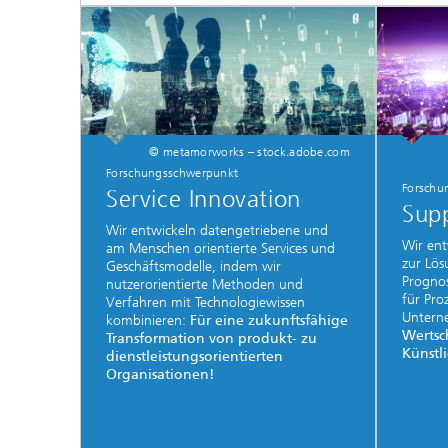
© metamorworks – stock.adobe.com
Forschungsschwerpunkt
Forschu
Service Innovation
Supp
Wir entwickeln datengetriebene und
Wir en
am Menschen orientierte Services und
zur Lös
Geschäftsmodelle, indem wir
Progno
nutzerorientierte Methoden und
für Pro
Verfahren mit Technologiewissen
Untern
kombinieren:
Für eine zukunftsfähige
Wertsc
Transformation von produkt- zu
Künstli
dienstleistungsorientierten
Organisationen!