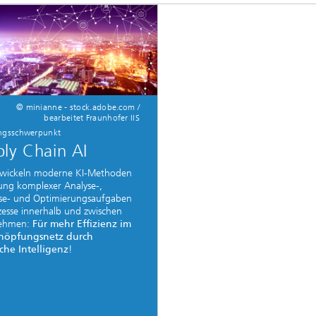
© minianne - stock.adobe.com /
bearbeitet Fraunhofer IIS
ngsschwerpunkt
ly Chain AI
twickeln moderne KI-Methoden
ung komplexer Analyse-,
se- und Optimierungsaufgaben
zesse innerhalb und zwischen
ehmen:
Für mehr Effizienz im
höpfungsnetz durch
che Intelligenz
!