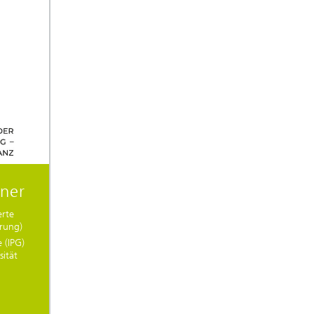
tner
erte
hrung)
 (IPG)
sität