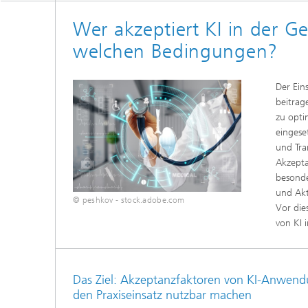
Innovat
Wer akzeptiert KI in der 
welchen Bedingungen?
Der Ein
beitrag
zu opti
eingese
und Tra
Akzepta
besonde
und Akt
© peshkov - stock.adobe.com
Vor die
von KI 
Das Ziel: Akzeptanzfaktoren von KI-Anwend
den Praxiseinsatz nutzbar machen