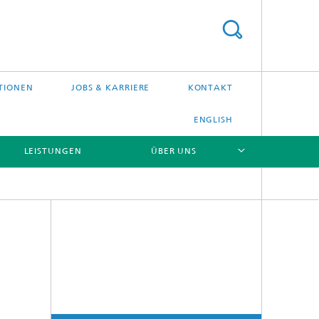
TIONEN
JOBS & KARRIERE
KONTAKT
ENGLISH
LEISTUNGEN
ÜBER UNS
[X]
[X]