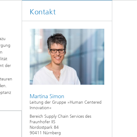
Kontakt
azu
orgung
en
ität
mt der
kteuren
den.
eptanz
Martina Simon
Leitung der Gruppe »Human Centered
Innovation«
Bereich Supply Chain Services des
Fraunhofer IIS
Nordostpark 84
90411 Nürnberg