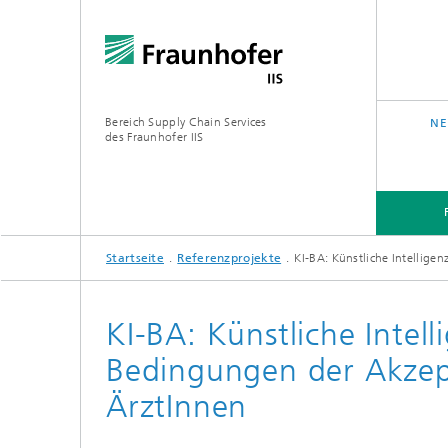
Bereich Supply Chain Services
NE
des Fraunhofer IIS
Startseite
Referenzprojekte
KI-BA: Künstliche Intelligen
FORSCHUNG
ÜBER UNS
KI-BA: Künstliche Intell
Bedingungen der Akzep
ÄrztInnen
Analytic