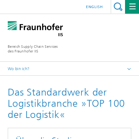
ENGLISH
Bereich Supply Chain Services
des Fraunhofer IIS
Wo bin ich?
Startseite
Das Standardwerk der
Publikationen
Studien und White Paper
Logistikbranche »TOP 100
der Logistik«