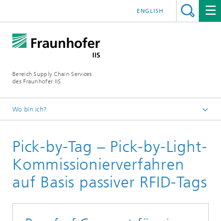
ENGLISH
Bereich Supply Chain Services
des Fraunhofer IIS
Wo bin ich?
Startseite
Pick-by-Tag – Pick-by-Light-
Referenzprojekte
Kommissionierverfahren
auf Basis passiver RFID-Tags