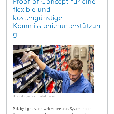
Proof of Concept für eine
flexible und
kostengünstige
Kommissionierunterstützun
g
© lev dolgachov – Fotolia.com
Pick-by-Light ist ein weit verbreitetes System in der