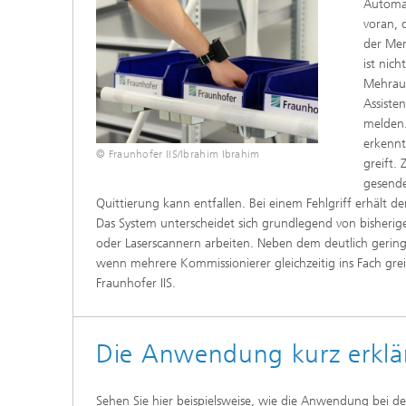
Automat
Innovat
voran, d
der Men
ist nic
Mehrauf
Assiste
melden.
erkennt
© Fraunhofer IIS/Ibrahim Ibrahim
greift.
gesende
Quittierung kann entfallen. Bei einem Fehlgriff erhält 
Das System unterscheidet sich grundlegend von bisherig
oder Laserscannern arbeiten. Neben dem deutlich gering
wenn mehrere Kommissionierer gleichzeitig ins Fach gre
Fraunhofer IIS.
Die Anwendung kurz erklä
Sehen Sie hier beispielsweise, wie die Anwendung bei d