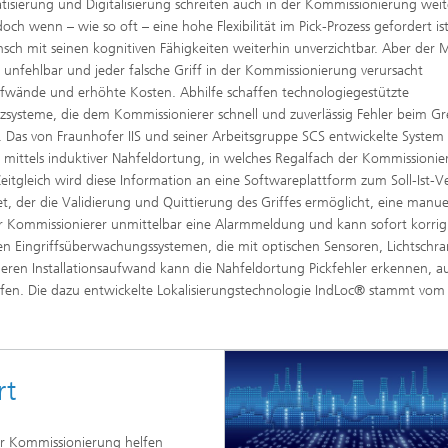
isierung und Digitalisierung schreiten auch in der Kommissionierung weit
ion and Transformation
och wenn – wie so oft – eine hohe Flexibilität im Pick-Prozess gefordert ist,
sch mit seinen kognitiven Fähigkeiten weiterhin unverzichtbar. Aber der 
ht unfehlbar und jeder falsche Griff in der Kommissionierung verursacht
wände und erhöhte Kosten. Abhilfe schaffen technologiegestützte
nzsysteme, die dem Kommissionierer schnell und zuverlässig Fehler beim Gr
 Das von Fraunhofer IIS und seiner Arbeitsgruppe SCS entwickelte System
 mittels induktiver Nahfeldortung, in welches Regalfach der Kommissionie
 Zeitgleich wird diese Information an eine Softwareplattform zum Soll-Ist-V
t, der die Validierung und Quittierung des Griffes ermöglicht, eine manue
der Kommissionierer unmittelbar eine Alarmmeldung und kann sofort korrig
en Eingriffsüberwachungssystemen, die mit optischen Sensoren, Lichtschr
eren Installationsaufwand kann die Nahfeldortung Pickfehler erkennen, a
ifen. Die dazu entwickelte Lokalisierungstechnologie IndLoc® stammt vom
rt
er Kommissionierung helfen