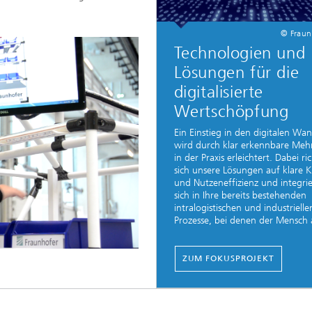
© Fraun
Technologien und
Lösungen für die
digitalisierte
Wertschöpfung
Ein Einstieg in den digitalen Wan
wird durch klar erkennbare Meh
in der Praxis erleichtert. Dabei ri
sich unsere Lösungen auf klare 
und Nutzeneffizienz und integri
sich in Ihre bereits bestehenden
intralogistischen und industrielle
Prozesse, bei denen der Mensch a
ZUM FOKUSPROJEKT