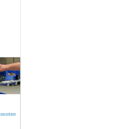
Smartes
Digitalisierte
Intelligente
nssystem
Behältermanagement
innerbetriebliche
Werkzeuge
Transporte