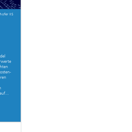
hofer IIS
del
rwerte
chten
Kosten-
eren
n
uf...