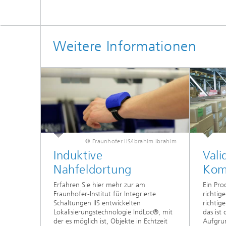
Weitere Informationen
© Fraunhofer IIS/Ibrahim Ibrahim
Induktive
Vali
Nahfeldortung
Kom
Erfahren Sie hier mehr zur am
Ein Pro
Fraunhofer-Institut für Integrierte
richtig
Schaltungen IIS entwickelten
richtig
Lokalisierungstechnologie IndLoc®, mit
das ist 
der es möglich ist, Objekte in Echtzeit
Aufgrun