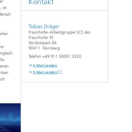
Kontakt
er
 ist
Mensch
Tobias Dräger
Fraunhofer-Arbeitsgruppe SCS des
eifen
Fraunhofer IIS
Nordostpark 84
rer
90411 Nürnberg
ergleich
Telefon +49 911 58061 3320
lle
E-Mail senden
ieren.
anken
E-Mail senden
uch