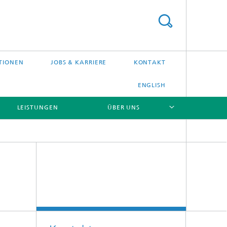
TIONEN
JOBS & KARRIERE
KONTAKT
ENGLISH
LEISTUNGEN
ÜBER UNS
[X]
[X]