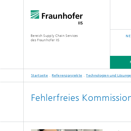
Bereich Supply Chain Services
NE
des Fraunhofer IIS
Startseite
Referenzprojekte
Technologien und Lösungen
FORSCHUNG
ÜBER UNS
Fehlerfreies Kommissio
Analytic