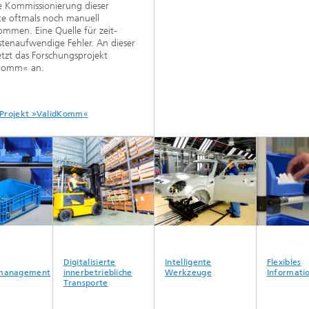
e Kommissionierung dieser
e oftmals noch manuell
mmen. Eine Quelle für zeit-
tenaufwendige Fehler. An dieser
setzt das Forschungsprojekt
Komm« an.
Projekt »ValidKomm«
Digitalisierte
Intelligente
Flexibles
management
innerbetriebliche
Werkzeuge
Informatio
Transporte