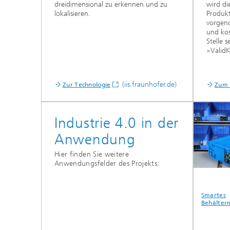
dreidimensional zu erkennen und zu
wird di
lokalisieren.
Produkt
vorgeno
und kos
Stelle 
»Valid
(iis.fraunhofer.de)
Zur Technologie
Zum 
Industrie 4.0 in der
Anwendung
Hier finden Sie weitere
Anwendungsfelder des Projekts:
erte
Intelligente
Flexibles
Smartes
iebliche
Werkzeuge
Informationssystem
Behälter
te