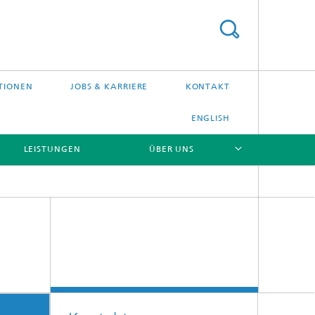
TIONEN
JOBS & KARRIERE
KONTAKT
ENGLISH
LEISTUNGEN
ÜBER UNS
[X]
[X]