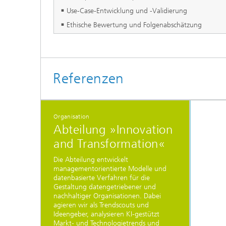
Use-Case-Entwicklung und -Validierung
Ethische Bewertung und Folgenabschätzung
Referenzen
Organisation
Abteilung »Innovation
and Transformation«
Die Abteilung entwickelt
managementorientierte Modelle und
datenbasierte Verfahren für die
Gestaltung datengetriebener und
nachhaltiger Organisationen. Dabei
agieren wir als Trendscouts und
Ideengeber, analysieren KI-gestützt
Markt- und Technologietrends und