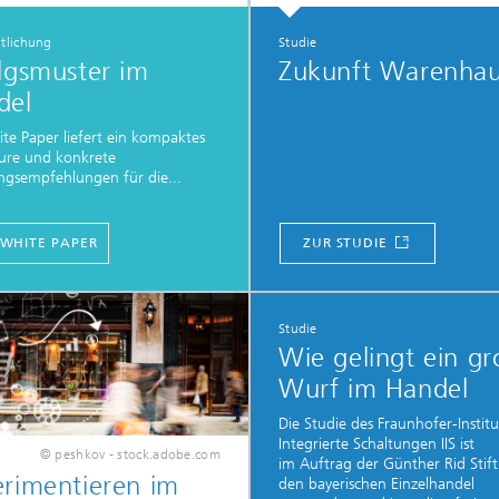
ntlichung
Studie
lgsmuster im
Zukunft Warenha
del
te Paper liefert ein kompaktes
ture und konkrete
gsempfehlungen für die...
WHITE PAPER
ZUR STUDIE
Studie
Wie gelingt ein gr
Wurf im Handel
Die Studie des Fraunhofer-Institut
Integrierte Schaltungen IIS ist
© peshkov - stock.adobe.com
im Auftrag der Günther Rid Stift
rimentieren im
den bayerischen Einzelhandel