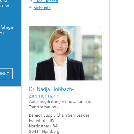
 und
E-Mail senden
s und
Mehr Info
n
sfähige
zu
UNKT
Dr. Nadja Hoßbach-
Zimmermann
Abteilungsleitung »Innovation and
Transformation«
Bereich Supply Chain Services des
Fraunhofer IIS
Nordostpark 84
90411 Nürnberg