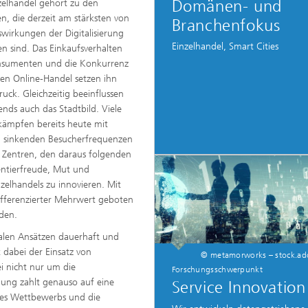
Domänen- und
zelhandel gehört zu den
ion and Transformation
n, die derzeit am stärksten von
Branchenfokus
wirkungen der Digitalisierung
Einzelhandel, Smart Cities
en sind. Das Einkaufsverhalten
nsumenten und die Konkurrenz
en Online-Handel setzen ihn
ruck. Gleichzeitig beeinflussen
rends auch das Stadtbild. Viele
kämpfen bereits heute mit
h sinkenden Besucherfrequenzen
n Zentren, den daraus folgenden
entierfreude, Mut und
elhandels zu innovieren. Mit
fferenzierter Mehrwert geboten
den.
talen Ansätzen dauerhaft und
 dabei der Einsatz von
© metamorworks – stock.a
i nicht nur um die
Forschungsschwerpunkt
hung zahlt genauso auf eine
Service Innovation
des Wettbewerbs und die