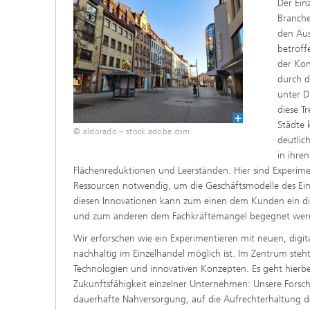
Der Ein
Innovat
Branche
den Aus
betroff
der Ko
durch d
unter D
diese T
Städte 
© aldorado – stock.adobe.com
deutlic
in ihre
Flächenreduktionen und Leerständen. Hier sind Experim
Ressourcen notwendig, um die Geschäftsmodelle des Einz
diesen Innovationen kann zum einen dem Kunden ein di
und zum anderen dem Fachkräftemangel begegnet wer
Wir erforschen wie ein Experimentieren mit neuen, digi
nachhaltig im Einzelhandel möglich ist. Im Zentrum steht
Technologien und innovativen Konzepten. Es geht hierbe
Zukunftsfähigkeit einzelner Unternehmen: Unsere Forsc
dauerhafte Nahversorgung, auf die Aufrechterhaltung 