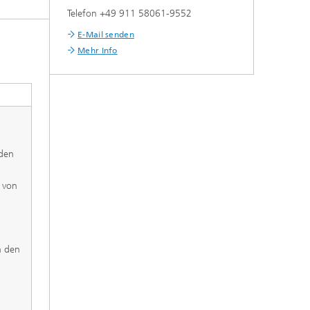
Telefon +49 911 58061-9552
E-Mail senden
Mehr Info
 den
 von
?
h den