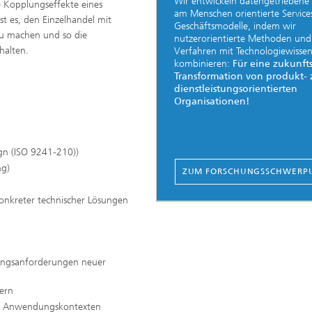
Wir entwickeln datengetriebene
e Kopplungseffekte eines
am Menschen orientierte Service
st es, den Einzelhandel mit
Geschäftsmodelle, indem wir
t zu machen und so die
nutzerorientierte Methoden und
halten.
Verfahren mit Technologiewisse
kombinieren:
Für eine zukunft
Transformation von produkt- 
dienstleistungsorientierten
Organisationen!
gn (ISO 9241-210))
ng)
ZUM FORSCHUNGSSCHWERP
onkreter technischer Lösungen
zungsanforderungen neuer
dern
len Anwendungskontexten