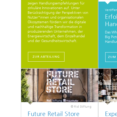
zeigen Handlungsempfehlungen für
zirkuläre Innovationen auf. Unter
Veröffe
Berücksichtigung der Perspektiven von
Erfo
Nutzer*innen und organisationalen
Ökosystemen fördern wir die digitale
Han
und nachhaltige Transformation in
produzierenden Unternehmen, der
Das Whi
Energiewirtschaft, dem Einzelhandel
Big Pic
und der Gesundheitswirtschaft.
Handlun
ZUR ABTEILUNG
ZUM 
© Rid Stiftung
Future Retail Store
Expe