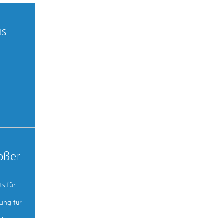
us
oßer
s für
ung für