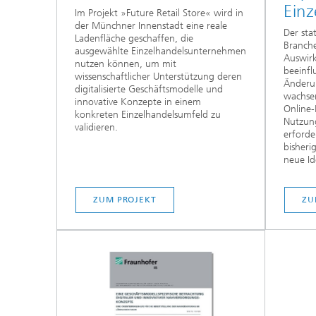
Einz
Im Projekt »Future Retail Store« wird in
der Münchner Innenstadt eine reale
Der sta
Ladenfläche geschaffen, die
Branche
ausgewählte Einzelhandelsunternehmen
Auswirk
nutzen können, um mit
beeinfl
wissenschaftlicher Unterstützung deren
Änderun
digitalisierte Geschäftsmodelle und
wachse
innovative Konzepte in einem
Online-
konkreten Einzelhandelsumfeld zu
Nutzung
validieren.
erforde
bisher
neue Id
ZUM PROJEKT
ZU