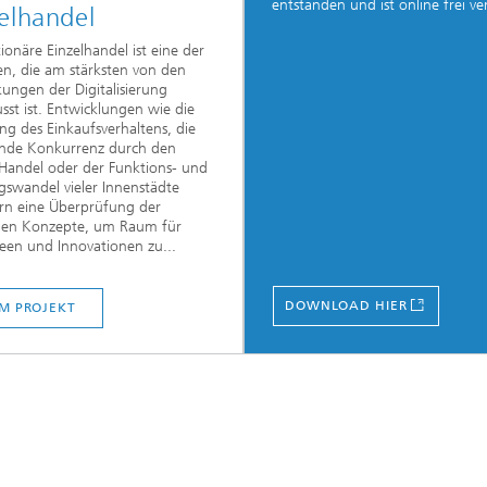
entstanden und ist online frei ve
elhandel
tionäre Einzelhandel ist eine der
n, die am stärksten von den
ungen der Digitalisierung
usst ist. Entwicklungen wie die
g des Einkaufsverhaltens, die
nde Konkurrenz durch den
Handel oder der Funktions- und
swandel vieler Innenstädte
rn eine Überprüfung der
igen Konzepte, um Raum für
een und Innovationen zu...
DOWNLOAD HIER
M PROJEKT