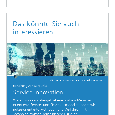
Das könnte Sie auch
interessieren
© metamorworks – stock.adobe.com
Forschungsschwerpunkt
Service Innovation
Wir entwickeln datengetriebene und am Menschen
orientierte Services und Geschäftsmodelle, indem wir
nutzerorientierte Methoden und Verfahren mit
Technologiewissen kombinieren:
Für eine