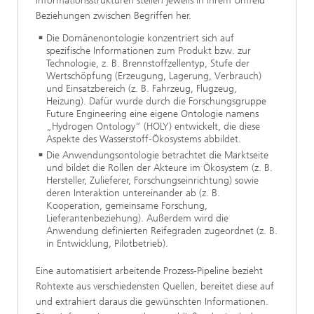
Informationsstrukturen stellen jeweils in ihrem Umfeld
Beziehungen zwischen Begriffen her.
Die Domänenontologie konzentriert sich auf
spezifische Informationen zum Produkt bzw. zur
Technologie, z. B. Brennstoffzellentyp, Stufe der
Wertschöpfung (Erzeugung, Lagerung, Verbrauch)
und Einsatzbereich (z. B. Fahrzeug, Flugzeug,
Heizung). Dafür wurde durch die Forschungsgruppe
Future Engineering eine eigene Ontologie namens
„Hydrogen Ontology“ (HOLY) entwickelt, die diese
Aspekte des Wasserstoff-Ökosystems abbildet.
Die Anwendungsontologie betrachtet die Marktseite
und bildet die Rollen der Akteure im Ökosystem (z. B.
Hersteller, Zulieferer, Forschungseinrichtung) sowie
deren Interaktion untereinander ab (z. B.
Kooperation, gemeinsame Forschung,
Lieferantenbeziehung). Außerdem wird die
Anwendung definierten Reifegraden zugeordnet (z. B.
in Entwicklung, Pilotbetrieb).
Eine automatisiert arbeitende Prozess-Pipeline bezieht
Rohtexte aus verschiedensten Quellen, bereitet diese auf
und extrahiert daraus die gewünschten Informationen.