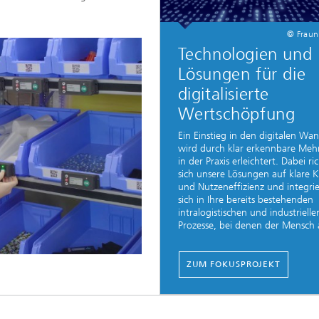
© Fraun
Technologien und
Lösungen für die
digitalisierte
Wertschöpfung
Ein Einstieg in den digitalen Wan
wird durch klar erkennbare Meh
in der Praxis erleichtert. Dabei ri
sich unsere Lösungen auf klare 
und Nutzeneffizienz und integri
sich in Ihre bereits bestehenden
intralogistischen und industrielle
Prozesse, bei denen der Mensch a
ZUM FOKUSPROJEKT