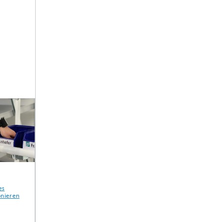
s
Smartes
Digitalisierte
Intelligente
ieren
Behältermanagement
innerbetriebliche
Werkzeuge
Transporte