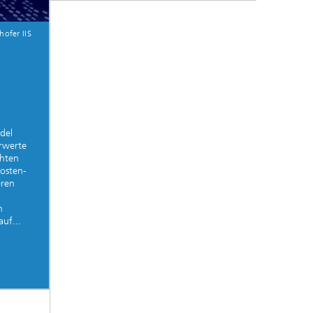
hofer IIS
del
rwerte
chten
Kosten-
eren
n
uf...