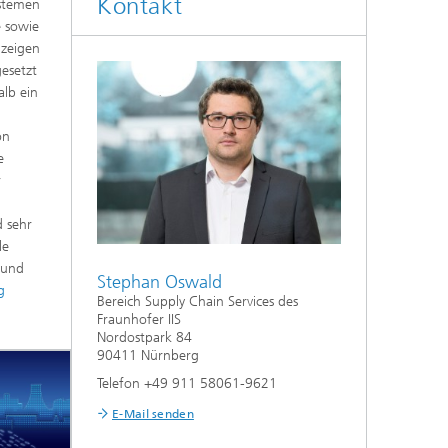
Kontakt
ystemen
e sowie
nzeigen
esetzt
alb ein
on
e
r
d sehr
le
 und
Stephan Oswald
g
Bereich Supply Chain Services des
Fraunhofer IIS
Nordostpark 84
90411 Nürnberg
Telefon +49 911 58061-9621
E-Mail senden