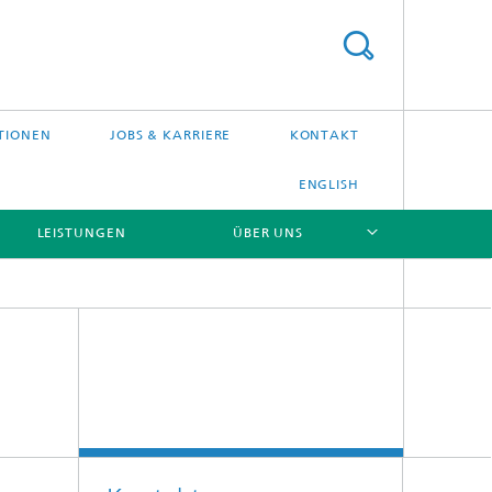
TIONEN
JOBS & KARRIERE
KONTAKT
ENGLISH
LEISTUNGEN
ÜBER UNS
[X]
[X]