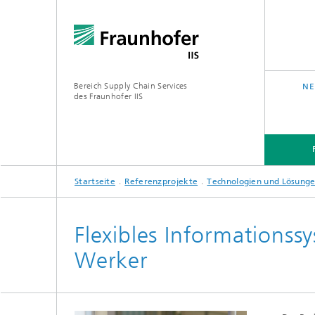
Bereich Supply Chain Services
NE
des Fraunhofer IIS
Startseite
Referenzprojekte
Technologien und Lösungen
FORSCHUNG
ÜBER UNS
Flexibles Informations
Werker
Analytic