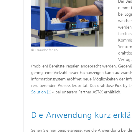
Der Bed
Innovat
nimmt i
bei Log
weichen
werden 
flexibl
Kommiss
Sensorn
© Fraunhofer IIS
drahtlo
Verfügu
(mobilen) Bereitstellregalen angebracht werden. Gegenü
gering, eine Vielzahl neuer Fachanzeigen kann aufwands
Informationssystem eröffnet neue Möglichkeiten der In
resultierenden Prozessflexibilität. Das drahtlose Pick-by-
Solution
« bei unserem Partner AST-X erhältlich.
Die Anwendung kurz erklä
Sehen Sie hier beispielsweise, wie die Anwendung bei d