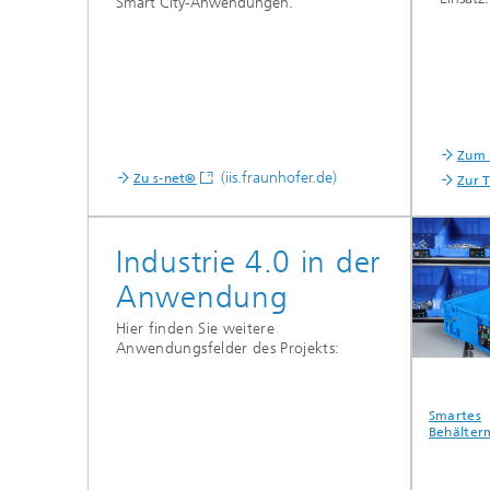
Smart City-Anwendungen.
Zum 
(iis.fraunhofer.de)
Zu s-net®
Zur 
Industrie 4.0 in der
Anwendung
Hier finden Sie weitere
Anwendungsfelder des Projekts:
erte
Intelligente
Fehlerfreies
Smartes
iebliche
Werkzeuge
Kommissionieren
Behälter
e