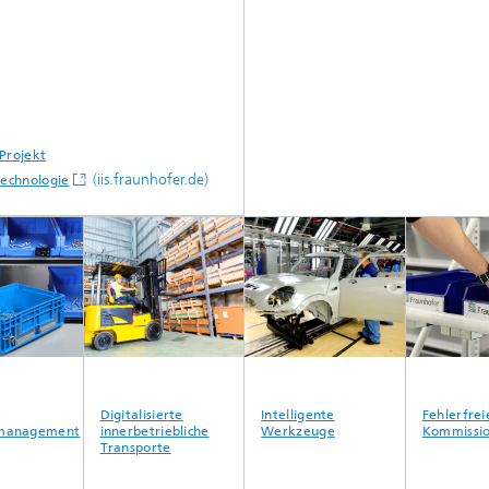
Projekt
(iis.fraunhofer.de)
Technologie
Digitalisierte
Intelligente
Fehlerfreie
management
innerbetriebliche
Werkzeuge
Kommission
Transporte