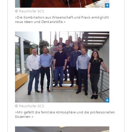
© Fraunhofer SCS
»Die Kombination aus Wissenschaft und Praxis ermöglicht
neue Ideen und Denkanstöße.«
© Fraunhofer SCS
»Mir gefällt die familiäre Atmosphäre und die professionellen
Dozenten.«